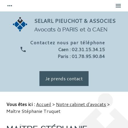
Panneau de gestion des cookies
more_horiz
menu
SELARL PIEUCHOT & ASSOCIES
Avocats à PARIS et à CAEN
Contactez nous par téléphone
phone
Caen : 02.31.15.34.15
Paris : 01.78.95.90.84
Je prends contact
Vous êtes ici :
Accueil
>
Notre cabinet d'avocats
>
Maître Stéphanie Truquet